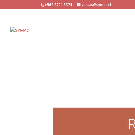
+562 2721 5374
ventas@symac.cl
R