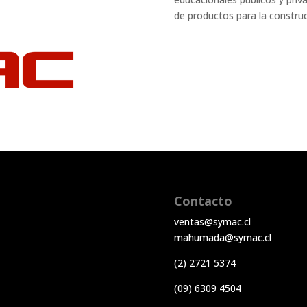
de productos para la construc
Contacto
ventas@symac.cl
mahumada@symac.cl
(2) 2721 5374
(09) 6309 4504